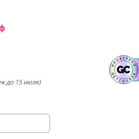
иф
еж до 15 июля)